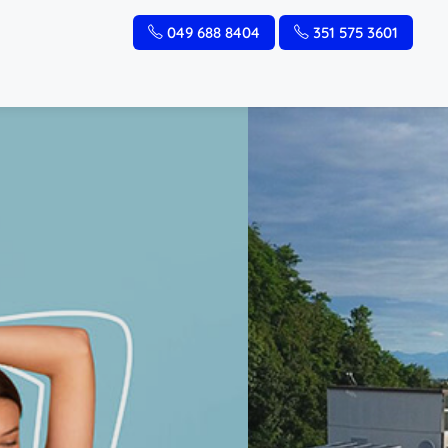
049 688 8404
351 575 3601