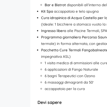
Bar e Bistrot
disponibili all’interno de
Kit Spa
accappatoio e telo spugna
Cura idropinica di Acqua Castello per l
(Ideale: 1 bicchiere a stomaco vuoto la
Ingresso libero
alle Piscine Termali, SP
Programma giornaliero Percorso Saun
termale) in forma alternata, con gest
Pacchetto Cure Termal
i
Fangobalneote
impegnativa ASL)
1 visita medica di ammissioni alle cur
6 applicazioni di Fango Naturale
6 bagni Terapeutici con Ozono
6 massaggi dimagranti da 50′
accappatoio per la cura
Devi sapere