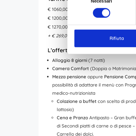
Necessari
del
consenso
€ 1060,00 a persona in mezza pensione
€ 1200,00 a persona in pensione complet
€ 1270,00 a persona in pensione completa 
+ € 269,00 a persona per cure a pagame
Rifiuta
L’offerta comprende a persona:
Alloggio 8 giorni
(7 notti)
Camera Comfort
(Doppia o Matrimonia
Mezza pensione
oppure
Pensione Com
possibilità di adattare il menù con Pr
medico-nutrizionista
Colazione
a buffet
con scelta di prodot
lattosio)
Cena e Pranzo
Antipasto – Gran buffet
di Secondi piatti di carne o di pesce –
Carrello dei dolci.