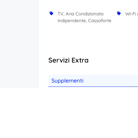
TV, Aria Condizionata
Wi-Fi 
indipendente, Cassaforte
Servizi Extra
Supplementi
Visita medica dietologica
con programma alimentare personalizzato
Doppia Uso Singola
utilizzo camera doppia uso singola. Prezzo Specia
Camera Elegance
Panorama ed eleganza: camera spaziosa con arredo
le piscine - balcone privato. Prezzo per persona la 