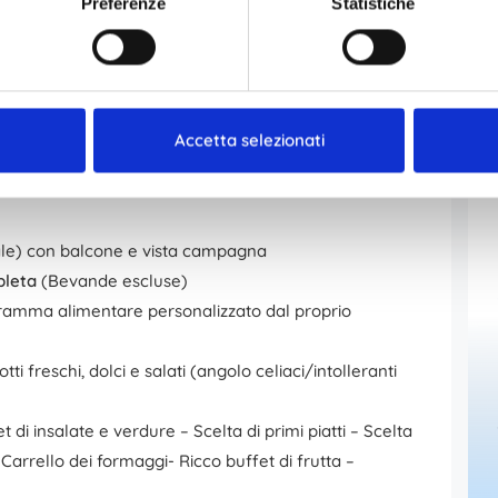
Preferenze
Statistiche
a
– Ponti e festività
nto senza impegnativa ASL
Accetta selezionati
le) con balcone e vista campagna
pleta
(Bevande escluse)
ogramma alimentare personalizzato dal proprio
ti freschi, dolci e salati (angolo celiaci/intolleranti
 di insalate e verdure – Scelta di primi piatti – Scelta
 Carrello dei formaggi- Ricco buffet di frutta –