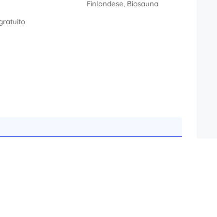
Finlandese, Biosauna
gratuito
120,00 €
50,00 €
le Offerta Dimgrante Base.
4,00 €
 elegante con grande finestra verso il parco e
giorno.