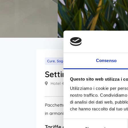
Consenso
,
Cure
Soggiorno
7 notti
Da 1.060,00€
Settimana Dimagrant
Questo sito web utilizza i c
Hotel 4 Stelle ★★★★ (Montegrotto Ter
Utilizziamo i cookie per perso
nostro traffico. Condividiamo 
di analisi dei dati web, pubbl
Pacchetto di 7 giorni con cure termali e ma
che hanno raccolto dal tuo uti
in armonia con il proprio corpo! Una sett
Selezione
Tariffe con impegnativa ASL (tick