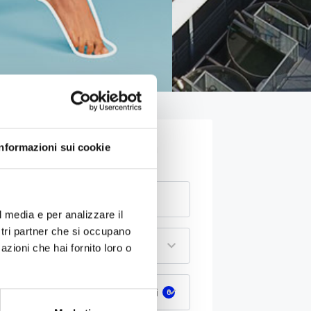
Verifica disponibilità
Informazioni sui cookie
l media e per analizzare il
ostri partner che si occupano
Ospiti
1
azioni che hai fornito loro o
Servizi extra e supplementi
0