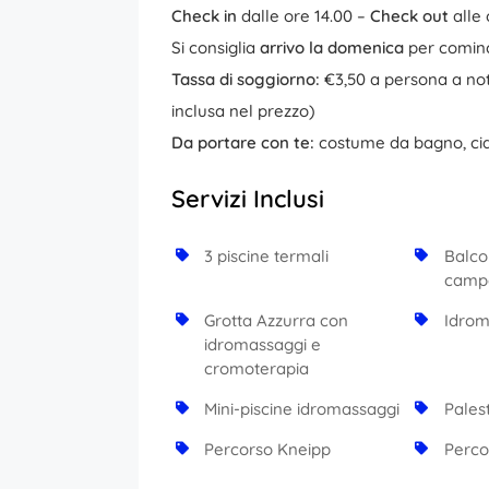
Check in
dalle ore 14.00 –
Check out
alle
Si consiglia
arrivo la domenica
per cominci
Tassa di soggiorno:
€3,50 a persona a nott
inclusa nel prezzo)
Da portare con te:
costume da bagno, ciab
Servizi Inclusi
3 piscine termali
Balco
camp
Grotta Azzurra con
Idrom
idromassaggi e
cromoterapia
Mini-piscine idromassaggi
Pales
Percorso Kneipp
Perco