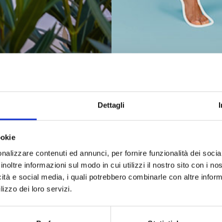
Dettagli
e Base
ookie
me, Padova)
nalizzare contenuti ed annunci, per fornire funzionalità dei socia
inoltre informazioni sul modo in cui utilizzi il nostro sito con i n
icità e social media, i quali potrebbero combinarle con altre inform
ssaggi dimagranti per ritrovare l’equilibrio e sentirsi
lizzo dei loro servizi.
imana pensata per depurarsi.
et escluso)