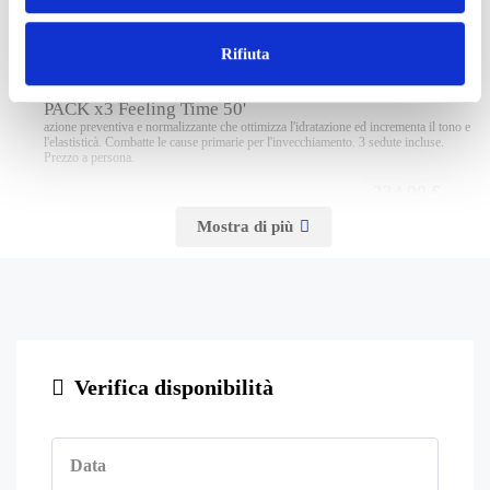
PACKx3 Fisiomassaggio 50'
Pacchetto di 3 Fisiomassaggio da 50' per eliminare lo stess, riducendo ansia,
stanchezza e insonnia. Prezzo a persona.
Rifiuta
195,00 €
PACK x3 Feeling Time 50'
azione preventiva e normalizzante che ottimizza l'idratazione ed incrementa il tono e
l'elastisticà. Combatte le cause primarie per l'invecchiamento. 3 sedute incluse.
Prezzo a persona.
234,00 €
Supplementi
Pensione Completa
scelta di trattamento Pensione Completa che include pranzo e cena al ristorante e
prima colazione (bevande escluse). Prezzo a persona.
20,00 €
Verifica disponibilità
Doppia Uso Singola
utilizzo camera doppia uso singola. Prezzo a persona al giorno.
10,00 €