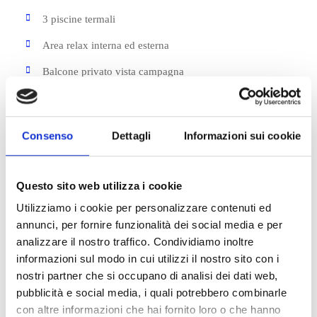
3 piscine termali
Area relax interna ed esterna
Balcone privato vista campagna
Idromassaggio
Lettini a bordo piscina
Consenso
Dettagli
Informazioni sui cookie
Mini-piscine idromassaggi
Palestra attrezzata
Questo sito web utilizza i cookie
Parcheggio gratuito
Utilizziamo i cookie per personalizzare contenuti ed
annunci, per fornire funzionalità dei social media e per
Percorso Kneipp
analizzare il nostro traffico. Condividiamo inoltre
Percorso Revitalizzante
informazioni sul modo in cui utilizzi il nostro sito con i
nostri partner che si occupano di analisi dei dati web,
Spa Termale con Grotta Termale, Sauna Finlandese,
pubblicità e social media, i quali potrebbero combinarle
Biosauna
con altre informazioni che hai fornito loro o che hanno