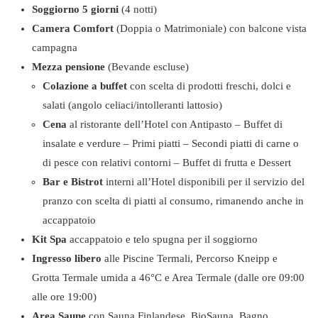
Soggiorno 5 giorni
(4 notti)
Camera Comfort
(Doppia o Matrimoniale) con balcone vista
campagna
Mezza pensione
(Bevande escluse)
Colazione
a buffet
con scelta di prodotti freschi, dolci e
salati (angolo celiaci/intolleranti lattosio)
Cena
al ristorante dell’Hotel con Antipasto – Buffet di
insalate e verdure – Primi piatti – Secondi piatti di carne o
di pesce con relativi contorni – Buffet di frutta e Dessert
Bar e Bistrot
interni all’Hotel disponibili per il servizio del
pranzo con scelta di piatti al consumo, rimanendo anche in
accappatoio
Kit Spa
accappatoio e telo spugna per il soggiorno
Ingresso libero
alle Piscine Termali, Percorso Kneipp e
Grotta Termale umida a 46°C e Area Termale (dalle ore 09:00
alle ore 19:00)
Area Saune
con Sauna Finlandese, BioSauna, Bagno