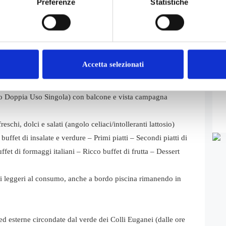
Preferenze
Statistiche
et escluso)
gola OMAGGIO!
Accetta selezionati
o Doppia Uso Singola) con balcone e vista campagna
reschi, dolci e salati (angolo celiaci/intolleranti lattosio)
uffet di insalate e verdure – Primi piatti – Secondi piatti di
ffet di formaggi italiani – Ricco buffet di frutta – Dessert
tti leggeri al consumo, anche a bordo piscina rimanendo in
ed esterne circondate dal verde dei Colli Euganei (dalle ore