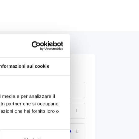
Informazioni sui cookie
Verifica disponibilità
l media e per analizzare il
ostri partner che si occupano
Ospiti
1
azioni che hai fornito loro o
Servizi extra e supplementi
0