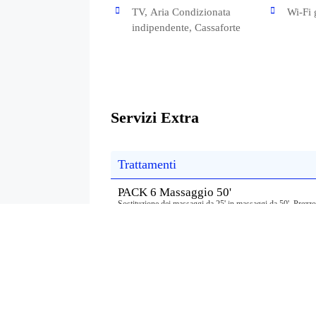
TV, Aria Condizionata
Wi-Fi 
indipendente, Cassaforte
Servizi Extra
Trattamenti
PACK 6 Massaggio 50'
Sostituzione dei massaggi da 25' in massaggi da 50'. Prezzo
PACK 3 Feeling Time 50'
azione preventiva e normalizzante che ottimizza l'idratazione 
primarie per l'invecchiamento. 3 sedute incluse. Prezzo a pe
Supplementi