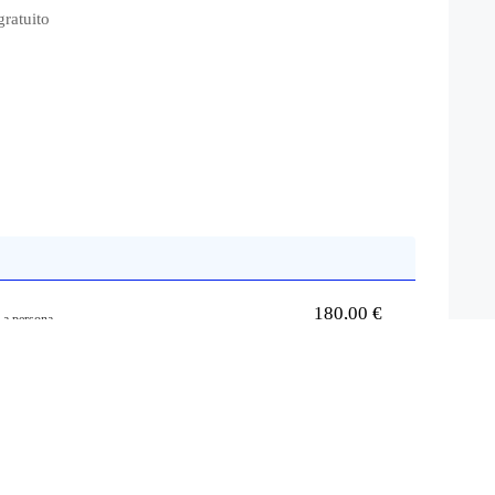
gratuito
180,00 €
 a persona.
234,00 €
ed incrementa il tono e l'elastisticità. Combatte le cause
rsona.