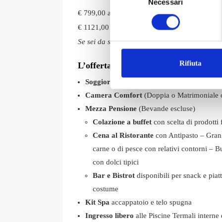
Necessari
del
€ 799,00 a persona con impegnativa ASL (tick
consenso
€ 1121,00 a persona con cure a pagamento
Se sei da solo – MEGLIO! Supplemento Sin
Rifiuta
L’offerta comprende a persona:
Soggiorno 8 giorni
(7 notti)
Camera Comfort
(Doppia o Matrimoniale 
Mezza Pensione
(Bevande escluse)
Colazione
a buffet
con scelta di prodotti f
Cena
al Ristorante
con Antipasto – Gran b
carne o di pesce con relativi contorni – Bu
con dolci tipici
Bar e Bistrot
disponibili per snack e pia
costume
Kit Spa
accappatoio e telo spugna
Ingresso libero
alle Piscine Termali interne 