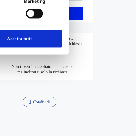
Marketing
Procedi
Tariffe bambini e ragazzi su richiesta,
Accetta tutti
specificalo durante la conferma della richiesta
Non ti verrà addebitato alcun costo,
ma inoltrerai solo la richiesta
Condividi