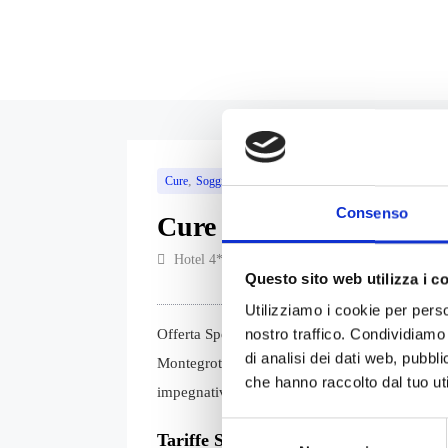
,
Cure
Soggiorno
7 notti
Da 799,00€
Consenso
Cure Termali Estate
Hotel 4* a Montegrotto Terme ai piedi dei Coll
Questo sito web utilizza i c
Utilizziamo i cookie per perso
nostro traffico. Condividiamo 
Offerta Speciale Estate per una settima di Ben
di analisi dei dati web, pubbl
Montegrotto Terme (Padova). Tariffa Speciale p
che hanno raccolto dal tuo uti
impegnativa ASL e 6 massaggi da 25′ inclus
Selezione
Tariffe Speciali 2 al 9 agosto 2026