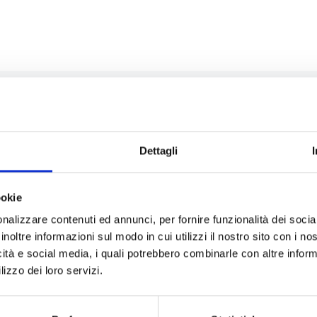
Dettagli
i Euganei
ookie
nalizzare contenuti ed annunci, per fornire funzionalità dei socia
inoltre informazioni sul modo in cui utilizzi il nostro sito con i n
essere Natura con le famose cure termali di Abano e
icità e social media, i quali potrebbero combinarle con altre inform
er soggiorno di 7 notti con 6 fanghi e bagni termali con
lizzo dei loro servizi.
i. Supplemento Singola OMAGGIO! Imperdibile!